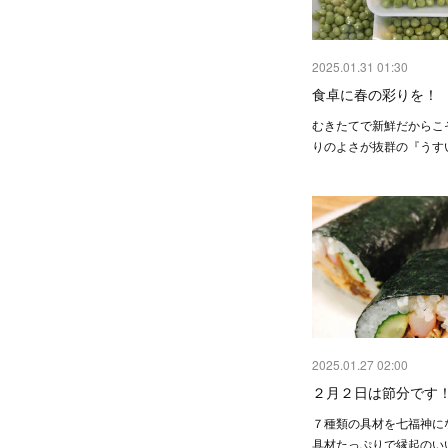
2025.01.31 01:30
食卓に春の彩りを！
むきたてで新鮮だからこ
りのよさが抜群の『うす
2025.01.27 02:00
２月２日は節分です
７種類の具材を七福神に
具材たっぷりで縁起のい