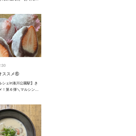
2:30
オススメ⑥
ルシェin湊川公園駅】き
メ！第６弾＼マルシン…