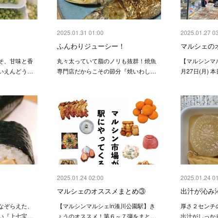
2025.01.31 01:00
2025.01.27 0
ふんわりジューシー！
マルシェの
そ、甘味と香
丸々太っていて脂のノリも抜群！焼魚
【マルシンマ
いえんどう…
専門店だからこその節分『焼いわし…
月27日(月)
2025.01.24 02:00
2025.01.24 0
！
マルシェのオススメまとめ③
出汁が沁み
なぞらえた、
【マルシンマルシェin湊川公園駅】き
厚さ２センチ
い『上七宝…
ょうのオススメ！第６～７弾をまと…
出汁がしっか