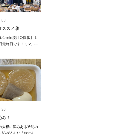
3:00
オススメ⑧
ルシェin湊川公園駅】１
 本日最終日です！＼マル…
1:30
沁み！
の大根に深みある透明の
り沁み込んだ『おでん…