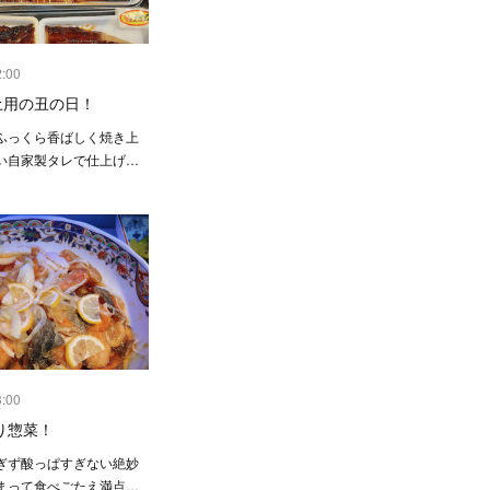
2:00
土用の丑の日！
ふっくら香ばしく焼き上
い自家製タレで仕上げ…
3:00
り惣菜！
ぎず酸っぱすぎない絶妙
まって食べごたえ満点…