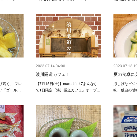
2023.07.14 04:00
2023.07.13 1
！
湊川隧道カフェ！
夏の食卓に
り高く、 フレ
【7月15日(土)】marushin47よんなな
涼しげなビジ
い『ゴール…
で1日限定『湊川隧道カフェ』オープ…
味、独自の甘