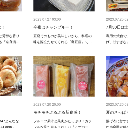
2023.07.27 03:00
2023.07.25 0
に！
今夜はチャンプルー！
7月30日は
と芳醇な香り
豆腐そのものが美味しいから、料理の
専用の焼台で
る『奈良漬…
味を際立たせてくれる『島豆腐』＼…
げ、甘すぎな
2023.07.20 20:00
2023.07.20 0
モチモチぷるぷる新食感！
夏のさっぱ
in47よんなな
フルーツ果汁と果肉がたっぷり！カラ
揚げ衣に甘す
➕Lapin』…
フルな見た目もうれしい『くずバー…
な南蛮酢が絡