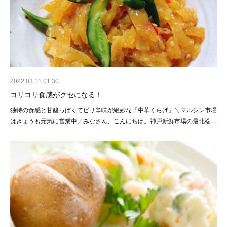
2022.03.11 01:30
コリコリ食感がクセになる！
独特の食感と甘酸っぱくてピリ辛味が絶妙な『中華くらげ』＼マルシン市場
はきょうも元気に営業中／みなさん、こんにちは。神戸新鮮市場の最北端…