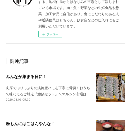
する、地域住民からはなじみの市場として親しまれ
ている市場です。肉・魚・野菜などの生鮮食品や惣
菜・加工食品に自信があり、食にこだわりのある人
や近隣住民はもちろん、飲食店などの仕入れにもご
利用いただいています。
フォロー
関連記事
みんなが集まる日に！
肉厚でぷりっぷりの淡路産ハモを丁寧に骨切！おうち
で味わえるご馳走『鱧鍋セット』＼マルシン市場は…
2026.08.06 05:00
粉もんにはごはんやんな！