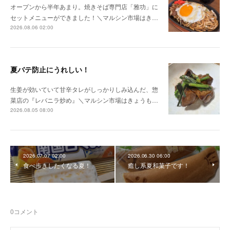
オープンから半年あまり。焼きそば専門店「雅功」に
セットメニューができました！＼マルシン市場はき…
2026.08.06 02:00
夏バテ防止にうれしい！
生姜が効いていて甘辛タレがしっかりしみ込んだ、惣
菜店の『レバニラ炒め』＼マルシン市場はきょうも…
2026.08.05 08:00
2026.07.07 02:00
2026.06.30 06:00
食べ歩きしたくなる夏！
癒し系夏和菓子です！
0
コメント