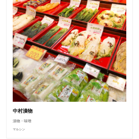
中村漬物
漬物・味噌
マルシン