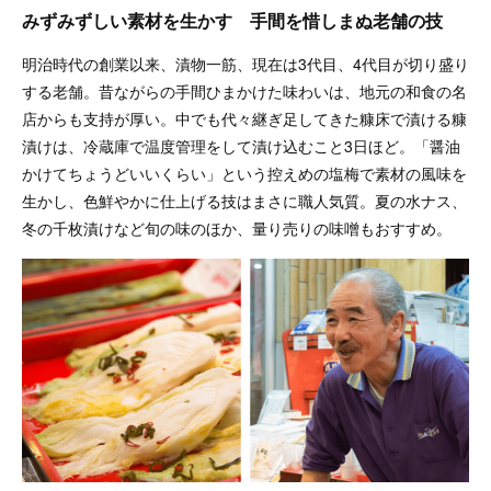
みずみずしい素材を生かす 手間を惜しまぬ老舗の技
明治時代の創業以来、漬物一筋、現在は3代目、4代目が切り盛り
する老舗。昔ながらの手間ひまかけた味わいは、地元の和食の名
店からも支持が厚い。中でも代々継ぎ足してきた糠床で漬ける糠
漬けは、冷蔵庫で温度管理をして漬け込むこと3日ほど。「醤油
かけてちょうどいいくらい」という控えめの塩梅で素材の風味を
生かし、色鮮やかに仕上げる技はまさに職人気質。夏の水ナス、
冬の千枚漬けなど旬の味のほか、量り売りの味噌もおすすめ。