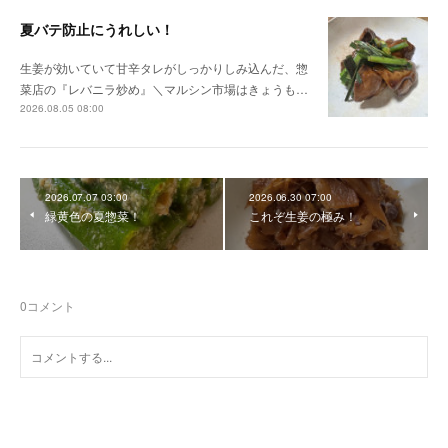
夏バテ防止にうれしい！
生姜が効いていて甘辛タレがしっかりしみ込んだ、惣
菜店の『レバニラ炒め』＼マルシン市場はきょうも…
2026.08.05 08:00
2026.07.07 03:00
2026.06.30 07:00
緑黄色の夏惣菜！
これぞ生姜の極み！
0
コメント