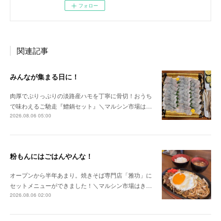
フォロー
関連記事
みんなが集まる日に！
肉厚でぷりっぷりの淡路産ハモを丁寧に骨切！おうち
で味わえるご馳走『鱧鍋セット』＼マルシン市場は…
2026.08.06 05:00
粉もんにはごはんやんな！
オープンから半年あまり。焼きそば専門店「雅功」に
セットメニューができました！＼マルシン市場はき…
2026.08.06 02:00