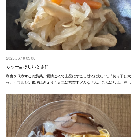
2026.06.18 05:00
もう一品ほしいときに！
和食を代表するお惣菜、愛情こめて上品にすこし甘めに炊いた『切り干し大
根』＼マルシン市場はきょうも元気に営業中／みなさん、こんにちは。神…