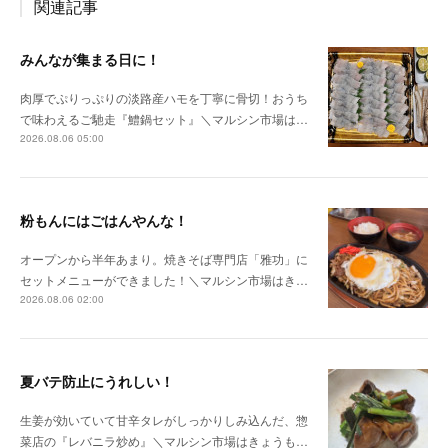
関連記事
みんなが集まる日に！
肉厚でぷりっぷりの淡路産ハモを丁寧に骨切！おうち
で味わえるご馳走『鱧鍋セット』＼マルシン市場は…
2026.08.06 05:00
粉もんにはごはんやんな！
オープンから半年あまり。焼きそば専門店「雅功」に
セットメニューができました！＼マルシン市場はき…
2026.08.06 02:00
夏バテ防止にうれしい！
生姜が効いていて甘辛タレがしっかりしみ込んだ、惣
菜店の『レバニラ炒め』＼マルシン市場はきょうも…