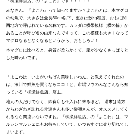
「柳瀬鮮魚店」の『よこわ』です！！！！！
みなさん、『よこわ』って知ってますか？よこわとは、本マグロ
の幼魚で、大きさは全長50cm以下、重さは数kg程度。おもに関
西地方で呼ばれている名称です。カラダに横帯模様（横の輪）が
あることが呼び名の由来なんですって。この模様も大きくなって
マグロなるとなくなるというから、おもしろい！
本マグロに比べると、身質が柔らかくて、脂が少なくさっぱりと
した味わいです。
「よこわは、いまがいちばん美味しいねん」と教えてくれたの
は、湊川で鮮魚を買うならココ！と、市場ツウのみなさんなら知
っている「柳瀬鮮魚店」店主。
地元の人だけでなく、飲食店も仕入れに来るほど。 週末は遠方
からわざわざ訪れる常連さんも多い柳瀬さんが、オススメしてく
れるなら間違いないですね。「柳瀬鮮魚店」の『よこわ』は、マ
ルシンマルシェにもお持ちしていて、いつもすぐに売り切れてし
まいます。