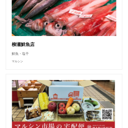
柳瀬鮮魚店
鮮魚・塩干
マルシン