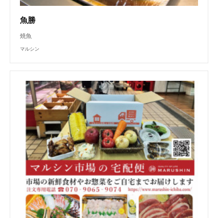
魚勝
焼魚
マルシン