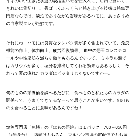
イキのいい生きた状態の淡路産ハモを仕入れて、店内で捌いて、
きれいに骨切りし、香ばしくふっくらと焼き上げる技術は焼魚専
門店ならでは。淡泊でありながら旨味があるハモに、あっさりめ
の自家製タレが絶妙です。
それにね、ハモには良質なタンパク質が多く含まれていて、免疫
機能の向上、体力向上、疲労回復効果、 血中の悪玉コレステロ
ールや中性脂肪を減らす働きもあるんですって。 ミネラル類で
はカリウムが多く、塩分を排出してくれる効果もあるらしく、そ
れって夏の疲れたカラダにピッタリじゃないですかー。
旬のものの栄養価を調べるたびに、食べものと私たちのカラダの
関係って、うまくできてるなーって思うことが多いです。旬のも
のを食べることに意味があるんですね！
焼魚専門店「魚勝」の『はもの照焼』は１パック＝700～850円
（※半身分）。店頭はもちろん、マルシン市場の宅配便でもお届