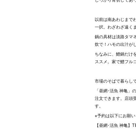
以前は南あわじまで
一択。わざわざ遠く
鍋の具材は淡路タマ
炊で！ハモの出汁が
ちなみに、鱧鍋だけ
ススメ。家で鱧フル
市場のそばで暮らし
「昼網･活魚 神亀」
注文できます。店頭
す。
※予約は以下にお願い
【昼網･活魚 神亀】TEL=