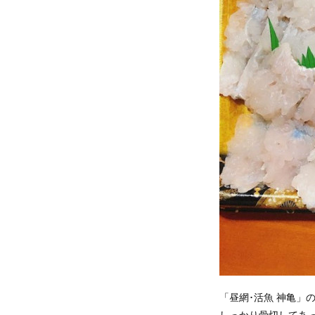
「昼網･活魚 神亀
しっかり骨切してあ