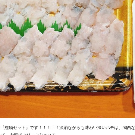
」の『鱧鍋セット』です！！！！！淡泊ながらも味わい深いハモは、関西
って、肉厚でぷりっぷりのハモ。