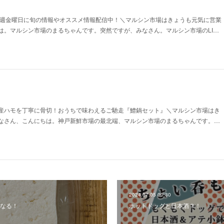
】毎週金曜日に旬の情報やオススメ情報配信中！＼マルシン市場はきょうも元気に営業
は。マルシン市場のまるちゃんです。突然ですが、みなさん。マルシン市場のLI…
！
産ハモを丁寧に骨切！おうちで味わえるご馳走『鱧鍋セット』＼マルシン市場はき
なさん、こんにちは。神戸新鮮市場の最北端、マルシン市場のまるちゃんです。…
2024.07.05 00:30
なる！
ホットドッグと日本酒？！