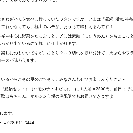
わざわざハモを食べに行っていたワタシですが、いまは「昼網･活魚 神
まで行かなくても、極上のハモが、おうちで味わえるんです！
ネギを中心に野菜をたっぷりと。〆には素麺（にゅうめん）をちょこっ
しっかり出ているので極上に仕上がります。
を楽しむのもいいですが、ひとり２～３切れを取り分けて、天ぷらやフ
コースが味わえます。
ているからこその夏のごちそう。みなさんもぜひお楽しみください～！
の『鱧鍋セット』（ハモの子・すだち付）は１人前＝2500円。前日まで
受取はもちろん、マルシン市場の宅配便でもお届けできますよーーーーー
します。
 078-511-3444