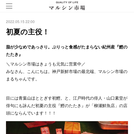
2022.05.15 22:00
初夏の主役！
脂が少なめであっさり。ぷりっと食感がたまらない紀州産『鰹の
たたき』
＼マルシン市場はきょうも元気に営業中／
みなさん、こんにちは。神戸新鮮市場の最北端、マルシン市場の
まるちゃんです。
目には青葉山ほととぎす初鰹。と、江戸時代の俳人・山口素堂が
俳句にも詠んだ初夏の主役『鰹のたたき』が「柳瀬鮮魚店」の店
頭にならんでいます！！！