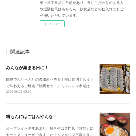
菜・加工食品に自信があり、食にこだわりのある人
や近隣住民はもちろん、飲食店などの仕入れにもご
利用いただいています。
フォロー
関連記事
みんなが集まる日に！
肉厚でぷりっぷりの淡路産ハモを丁寧に骨切！おうち
で味わえるご馳走『鱧鍋セット』＼マルシン市場は…
2026.08.06 05:00
粉もんにはごはんやんな！
オープンから半年あまり。焼きそば専門店「雅功」に
セットメニューができました！＼マルシン市場はき…