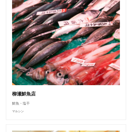
柳瀬鮮魚店
鮮魚・塩干
マルシン