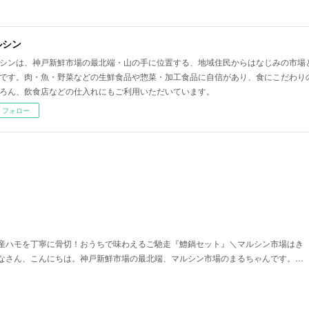
ルシン
シンは、神戸新鮮市場の最北端・山の手に位置する、地域住民からはなじみの市場
です。肉・魚・野菜などの生鮮食品や惣菜・加工食品に自信があり、食にこだわり
ろん、飲食店などの仕入れにもご利用いただいています。
フォロー
！
産ハモを丁寧に骨切！おうちで味わえるご馳走『鱧鍋セット』＼マルシン市場はき
なさん、こんにちは。神戸新鮮市場の最北端、マルシン市場のまるちゃんです。…