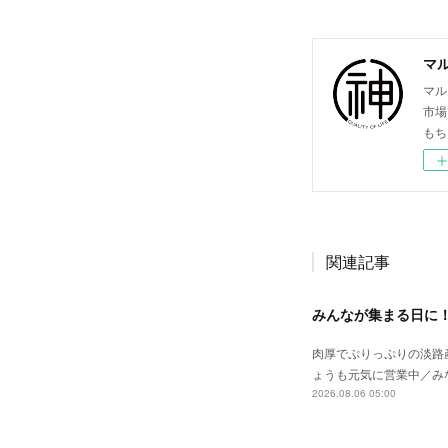
マ
マル
市場
もち
関連記事
みんなが集まる日に
肉厚でぷりっぷりの淡路
ょうも元気に営業中／み
2026.08.06 05:00