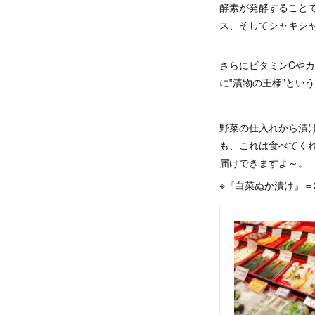
酵素が発酵すること
ス、そしてシャキシ
さらにビタミンCや
に‟漬物の王様”とい
野菜の仕入れから漬
も、これは食べてく
届けできますよ～。
※『白菜ぬか漬け』＝