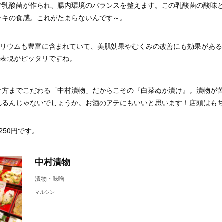
で乳酸菌が作られ、腸内環境のバランスを整えます。この乳酸菌の酸味
ャキの食感。これがたまらないんです～。
カリウムも豊富に含まれていて、美肌効果やむくみの改善にも効果があ
う表現がピッタリですね。
け方までこだわる「中村漬物」だからこその『白菜ぬか漬け』。漬物が
れるんじゃないでしょうか。お酒のアテにもいいと思います！店頭はも
250円です。
中村漬物
漬物・味噌
マルシン