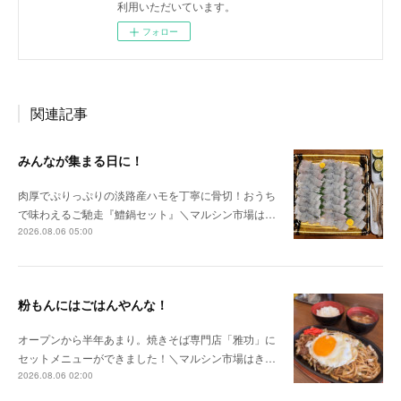
利用いただいています。
フォロー
関連記事
みんなが集まる日に！
肉厚でぷりっぷりの淡路産ハモを丁寧に骨切！おうち
で味わえるご馳走『鱧鍋セット』＼マルシン市場は…
2026.08.06 05:00
粉もんにはごはんやんな！
オープンから半年あまり。焼きそば専門店「雅功」に
セットメニューができました！＼マルシン市場はき…
2026.08.06 02:00