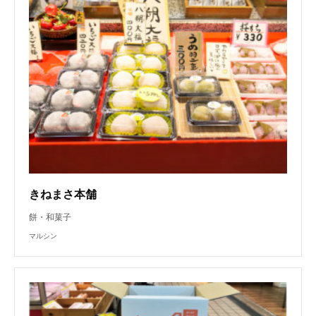
きねまさ本舗
餅・和菓子
マルシン