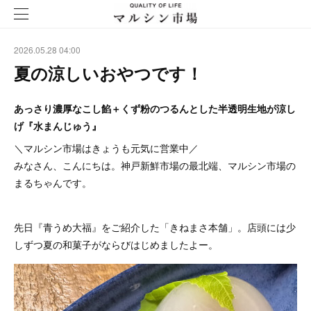
2026.05.28 04:00
夏の涼しいおやつです！
あっさり濃厚なこし餡＋くず粉のつるんとした半透明生地が涼し
げ『水まんじゅう』
＼マルシン市場はきょうも元気に営業中／
みなさん、こんにちは。神戸新鮮市場の最北端、マルシン市場の
まるちゃんです。
先日『青うめ大福』をご紹介した「きねまさ本舗」。店頭には少
しずつ夏の和菓子がならびはじめましたよー。