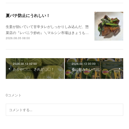
夏バテ防止にうれしい！
生姜が効いていて甘辛タレがしっかりしみ込んだ、惣
菜店の『レバニラ炒め』＼マルシン市場はきょうも…
2026.08.05 08:00
2026.03.13 02:00
2026.03.13 00:00
たかが〇〇、されど〇〇！
春に飲みたい！
0
コメント