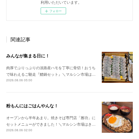
利用いただいています。
フォロー
関連記事
みんなが集まる日に！
肉厚でぷりっぷりの淡路産ハモを丁寧に骨切！おうち
で味わえるご馳走『鱧鍋セット』＼マルシン市場は…
2026.08.06 05:00
粉もんにはごはんやんな！
オープンから半年あまり。焼きそば専門店「雅功」に
セットメニューができました！＼マルシン市場はき…
2026.08.06 02:00