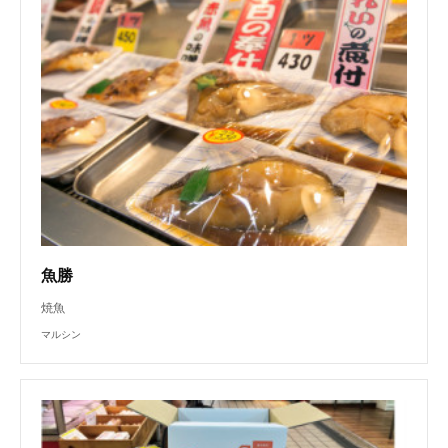
魚勝
焼魚
マルシン