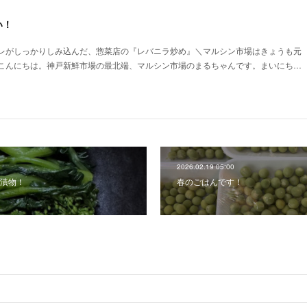
い！
レがしっかりしみ込んだ、惣菜店の『レバニラ炒め』＼マルシン市場はきょうも元
こんにちは。神戸新鮮市場の最北端、マルシン市場のまるちゃんです。まいにち…
2026.02.19 05:00
漬物！
春のごはんです！