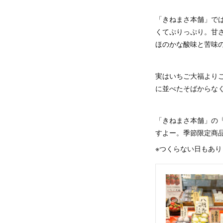
「きねまさ本舗」で
くてぷりっぷり。甘
ほのかな酸味と苦味
実はいちご大福より
に並べたそばからな
「きねまさ本舗」の
すよー。季節限定商
※つくらない日もあ