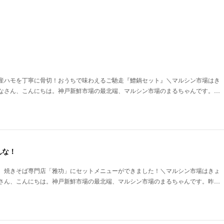
！
産ハモを丁寧に骨切！おうちで味わえるご馳走『鱧鍋セット』＼マルシン市場はき
なさん、こんにちは。神戸新鮮市場の最北端、マルシン市場のまるちゃんです。…
んな！
。焼きそば専門店「雅功」にセットメニューができました！＼マルシン市場はきょ
さん、こんにちは。神戸新鮮市場の最北端、マルシン市場のまるちゃんです。昨…