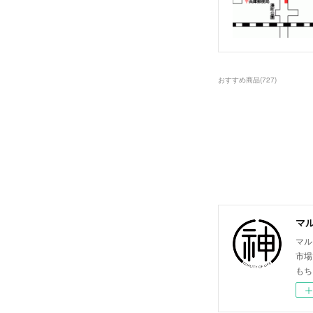
おすすめ商品
(
727
)
マ
マル
市場
もち