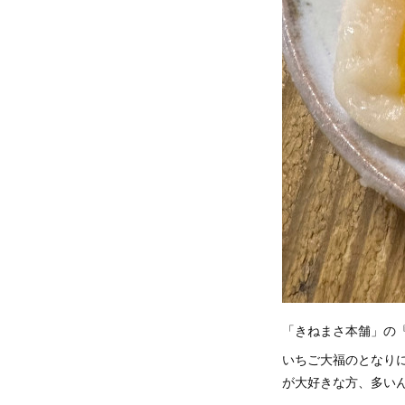
「きねまさ本舗」の
いちご大福のとなり
が大好きな方、多い