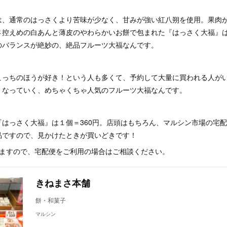
は、通常のはっさくより苦味が少なく、甘みが強い紅八朔を使用。果肉
さ控えめの白あんと薄皮のやわらかいお餅で包まれた『はっさく大福』
のバランスが絶妙の、絶品フルーツ大福なんです。
こっちのほうが好き！という人も多くて、予約して大量に買われる人が
くなっていく、めちゃくちゃ人気のフルーツ大福なんです。
『はっさく大福』は１個＝360円。店頭はもちろん、マルシン市場の宅
品ですので、見かけたときが買いどきです！
りますので、宅配便をご利用の場合はご相談ください。
きねまさ本舗
餅・和菓子
マルシン