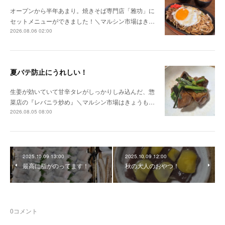
オープンから半年あまり。焼きそば専門店「雅功」に
セットメニューができました！＼マルシン市場はき…
2026.08.06 02:00
夏バテ防止にうれしい！
生姜が効いていて甘辛タレがしっかりしみ込んだ、惣
菜店の『レバニラ炒め』＼マルシン市場はきょうも…
2026.08.05 08:00
2025.10.09 13:00
2025.10.09 12:00
最高に脂がのってます！
秋の大人のおやつ！
0
コメント