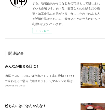
する、地域住民からはなじみの市場として親しまれ
ている市場です。肉・魚・野菜などの生鮮食品や惣
菜・加工食品に自信があり、食にこだわりのある人
や近隣住民はもちろん、飲食店などの仕入れにもご
利用いただいています。
フォロー
関連記事
みんなが集まる日に！
肉厚でぷりっぷりの淡路産ハモを丁寧に骨切！おうち
で味わえるご馳走『鱧鍋セット』＼マルシン市場は…
2026.08.06 05:00
粉もんにはごはんやんな！