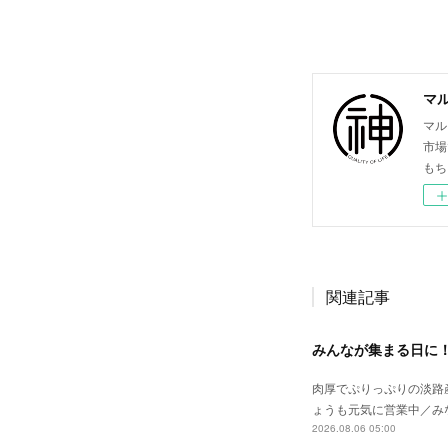
マ
マル
市場
もち
関連記事
みんなが集まる日に
肉厚でぷりっぷりの淡路
ょうも元気に営業中／み
2026.08.06 05:00