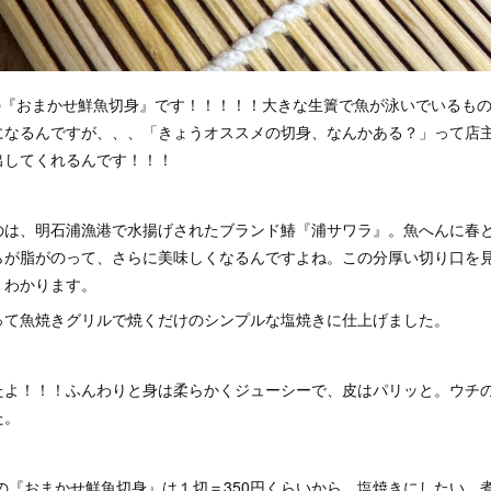
」の『おまかせ鮮魚切身』です！！！！！大きな生簀で魚が泳いでいるも
になるんですが、、、「きょうオススメの切身、なんかある？」って店
出してくれるんです！！！
のは、明石浦漁港で水揚げされたブランド鰆『浦サワラ』。魚へんに春
らが脂がのって、さらに美味しくなるんですよね。この分厚い切り口を
くわかります。
って魚焼きグリルで焼くだけのシンプルな塩焼きに仕上げました。
たよ！！！ふんわりと身は柔らかくジューシーで、皮はパリッと。ウチ
た。
の『おまかせ鮮魚切身』は１切＝350円くらいから。塩焼きにしたい、