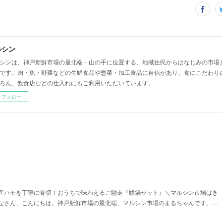
ルシン
シンは、神戸新鮮市場の最北端・山の手に位置する、地域住民からはなじみの市場
です。肉・魚・野菜などの生鮮食品や惣菜・加工食品に自信があり、食にこだわり
ろん、飲食店などの仕入れにもご利用いただいています。
フォロー
！
産ハモを丁寧に骨切！おうちで味わえるご馳走『鱧鍋セット』＼マルシン市場はき
なさん、こんにちは。神戸新鮮市場の最北端、マルシン市場のまるちゃんです。…