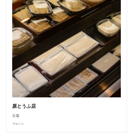
原とうふ店
豆腐
マルシン