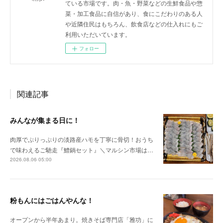
ている市場です。肉・魚・野菜などの生鮮食品や惣
菜・加工食品に自信があり、食にこだわりのある人
や近隣住民はもちろん、飲食店などの仕入れにもご
利用いただいています。
フォロー
関連記事
みんなが集まる日に！
肉厚でぷりっぷりの淡路産ハモを丁寧に骨切！おうち
で味わえるご馳走『鱧鍋セット』＼マルシン市場は…
2026.08.06 05:00
粉もんにはごはんやんな！
オープンから半年あまり。焼きそば専門店「雅功」に