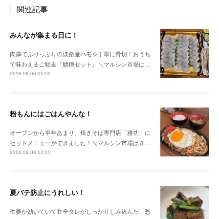
関連記事
みんなが集まる日に！
肉厚でぷりっぷりの淡路産ハモを丁寧に骨切！おうち
で味わえるご馳走『鱧鍋セット』＼マルシン市場は…
2026.08.06 05:00
粉もんにはごはんやんな！
オープンから半年あまり。焼きそば専門店「雅功」に
セットメニューができました！＼マルシン市場はき…
2026.08.06 02:00
夏バテ防止にうれしい！
生姜が効いていて甘辛タレがしっかりしみ込んだ、惣