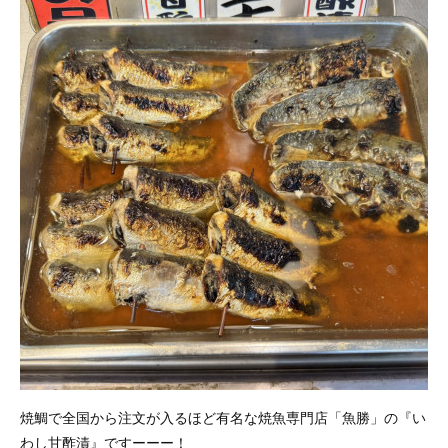
焼鯛で全国から注文が入るほど有名な焼魚専門店「魚勝」の『い
わし甘酢漬』ですーーー！