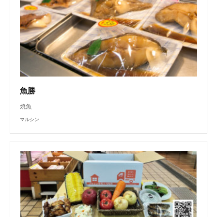
魚勝
焼魚
マルシン