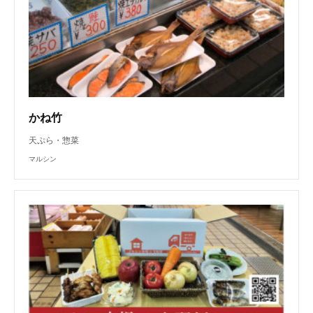
かね竹
天ぷら・惣菜
マルシン