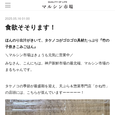
2025.05.16 01:00
食欲そそります！
ほんのり出汁がきいて、タケノコがゴロゴロ具材たっぷり『竹の
子炊きこみごはん』
＼マルシン市場はきょうも元気に営業中／
みなさん、こんにちは。神戸新鮮市場の最北端、マルシン市場の
まるちゃんです。
タケノコの季節が最盛期を迎え、天ぷら＆惣菜専門店「かね竹」
の店頭には、こちらが並んでいますーーーーー！