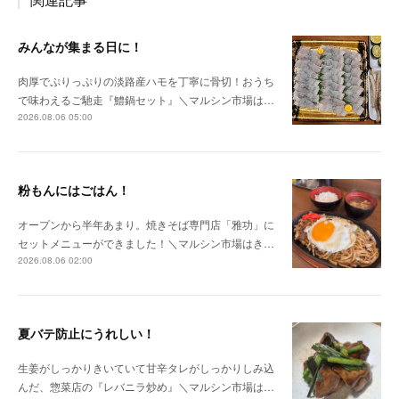
みんなが集まる日に！
肉厚でぷりっぷりの淡路産ハモを丁寧に骨切！おうち
で味わえるご馳走『鱧鍋セット』＼マルシン市場は…
2026.08.06 05:00
粉もんにはごはん！
オープンから半年あまり。焼きそば専門店「雅功」に
セットメニューができました！＼マルシン市場はき…
2026.08.06 02:00
夏バテ防止にうれしい！
生姜がしっかりきいていて甘辛タレがしっかりしみ込
んだ、惣菜店の『レバニラ炒め』＼マルシン市場は…