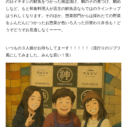
の日イチオシの鮮魚をつかった南蛮漬け、鯛の子の煮つけ、鯛め
しなど、もと和食料理人が店主の鮮魚店ならではのラインナップ
はうれしくなります。そのほか、惣菜部門からは採れたての野菜
をふんだんにつかったお惣菜が色いろ入った日替わり弁当も！ど
うぞどうぞお見逃しなくーーー。
いつもの３人娘がお待ちしてまーす！！！！！（流行りのジブリ
風にしてみました。みんな若い！笑）