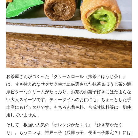
お茶屋さんがつくった『クリームロール（抹茶／ほうじ茶）』
は、甘さ控えめなサクサク生地に厳選された抹茶＆ほうじ茶の濃
厚ビターなクリームがたっぷり。お茶のお菓子好きにはたまらな
い大人スイーツです。ティータイムのお供にも、ちょっとした手
土産にもピッタリです。もちろん着色料、合成甘味料等は一切使
用していません 。
そして、根強い人気の『オレンジかたくり』『ひき茶かたく
り』。もうコレは、神戸っ子（兵庫っ子、長田っ子限定？）には