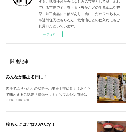
する、地域住民からはなじみの市場として親しまれ
ている市場です。肉・魚・野菜などの生鮮食品や惣
菜・加工食品に自信があり、食にこだわりのある人
や近隣住民はもちろん、飲食店などの仕入れにもご
利用いただいています。
フォロー
関連記事
みんなが集まる日に！
肉厚でぷりっぷりの淡路産ハモを丁寧に骨切！おうち
で味わえるご馳走『鱧鍋セット』＼マルシン市場は…
2026.08.06 05:00
粉もんにはごはんやんな！