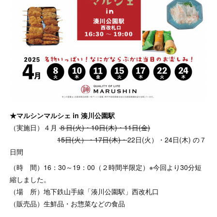
★マルシンマルシェ in 湊川公園駅
（実施日）４月
８日(火)・10日(木)・11日(金)
15日(火）・17日(木)・
22日(火）・24日(木) の７
日間
（時 間）16：30～19：00（２時間半限定）※今回より30分短
縮しました。
（場 所）地下鉄山手線「湊川公園駅」西改札口
（販売品）生鮮品・お惣菜などの食品