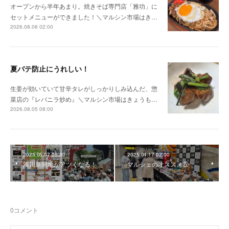
オープンから半年あまり。焼きそば専門店「雅功」に
セットメニューができました！＼マルシン市場はき…
2026.08.06 02:00
夏バテ防止にうれしい！
生姜が効いていて甘辛タレがしっかりしみ込んだ、惣
菜店の『レバニラ炒め』＼マルシン市場はきょうも…
2026.08.05 08:00
2025.05.07 05:30
2025.04.17 02:00
湊川新開地がアツくなる！
マルシェのオススメ⑤
0
コメント