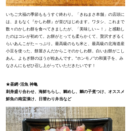
いちご大福の季節ももうすぐ終わり。「きねまさ本舗」の店頭に
は、まもなく『かしわ餅』が並びはじめます。ワタシ、これまで
数々のかしわ餅を食べてきましたが、「美味しい～！」と感動し
たのはコレが初めて。お餅がとっても柔らかくて、贅沢すぎるく
らいあんこがた～っぷり。最高級のもち米と、最高級の北海道産
小豆を使った、餅屋さんだからこそのかしわ餅。白いお餅がこし
あん、よもぎ餅のほうが粒あんです。"ホンモノ"の和菓子を、み
なさんにもぜひ召し上がっていただきたいです！
★昼網･活魚 神亀
刺身盛り合わせ、海鮮ちらし、鯛めし、鯛の子煮つけ、オススメ
鮮魚の南蛮漬け、日替わり弁当など