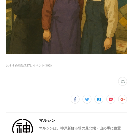
おすすめ商品
(
727
)
イベント
(
102
)
マルシン
マルシンは、神戸新鮮市場の最北端・山の手に位置