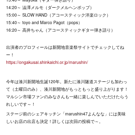
14:20～ 澁澤メルモ（ダークメルヘンポップ）
15:00～ SLOW HAND（アコースティック洋楽ロック）
15:40～ toyo and Marco Pagot（pops）
16:20～ 高井ちゃん（アコースティックギター弾き語り）
出演者のプロフィールは新開地音楽祭サイトでチェックしてね
ー！
https://ongakusai.shinkaichi.or.jp/marushin/
今年は湊川新開地生誕120年。新たに湊川隧道ステージも加わっ
て（土曜日のみ）、湊川新開地がもっともっと盛り上がります！
マルシン市場ファンのみなさんも一緒に楽しんでいただけたらう
れしいです～！
ステージ前のシェアキッチン「marushin47よんなな」には美味
しいお店の出店も決定！詳しくは次回の投稿で～。