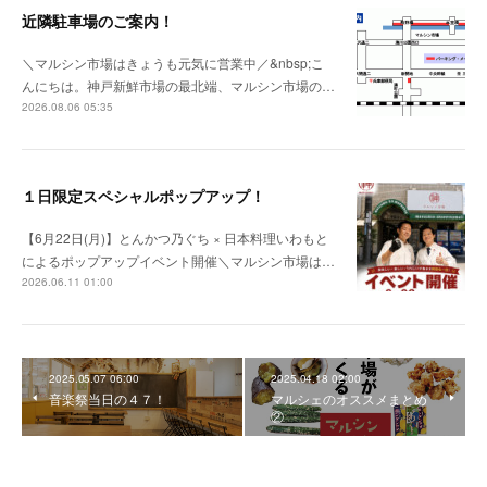
近隣駐車場のご案内！
＼マルシン市場はきょうも元気に営業中／&nbsp;こ
んにちは。神戸新鮮市場の最北端、マルシン市場の…
2026.08.06 05:35
１日限定スペシャルポップアップ！
【6月22日(月)】とんかつ乃ぐち × 日本料理いわもと
によるポップアップイベント開催＼マルシン市場は…
2026.06.11 01:00
2025.05.07 06:00
2025.04.18 02:00
音楽祭当日の４７！
マルシェのオススメまとめ
②