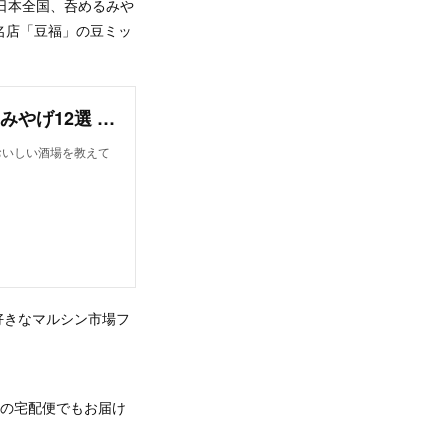
。日本全国、呑めるみや
名店「豆福」の豆ミッ
お酒好きが愛する旅先の味。日本全国、呑めるみやげ12選 | ブルータス| BRUTUS.jp
のおいしい酒場を教えて
好きなマルシン市場フ
場の宅配便でもお届け