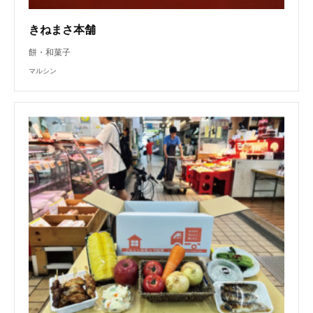
きねまさ本舗
餅・和菓子
マルシン