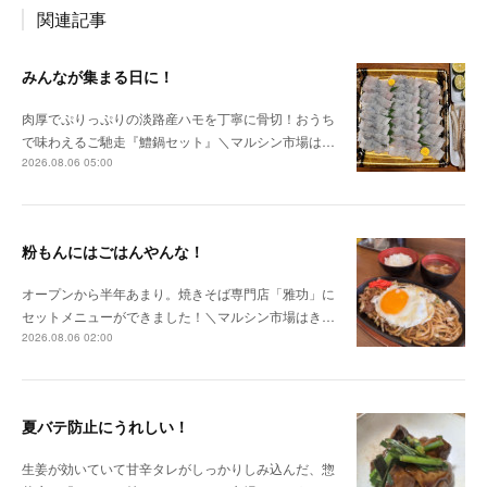
関連記事
みんなが集まる日に！
肉厚でぷりっぷりの淡路産ハモを丁寧に骨切！おうち
で味わえるご馳走『鱧鍋セット』＼マルシン市場は…
2026.08.06 05:00
粉もんにはごはんやんな！
オープンから半年あまり。焼きそば専門店「雅功」に
セットメニューができました！＼マルシン市場はき…
2026.08.06 02:00
夏バテ防止にうれしい！
生姜が効いていて甘辛タレがしっかりしみ込んだ、惣