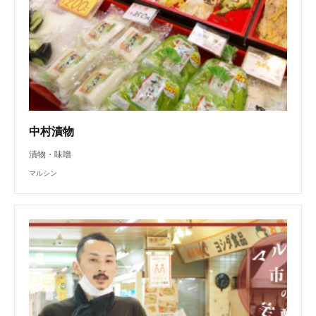
中村漬物
漬物・味噌
マルシン