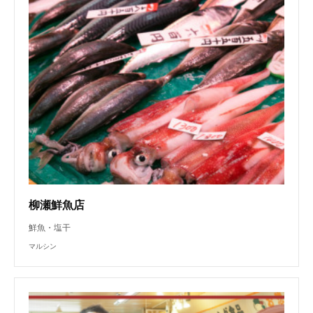
柳瀬鮮魚店
鮮魚・塩干
マルシン