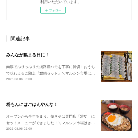
利用いただいています。
フォロー
関連記事
みんなが集まる日に！
肉厚でぷりっぷりの淡路産ハモを丁寧に骨切！おうち
で味わえるご馳走『鱧鍋セット』＼マルシン市場は…
2026.08.06 05:00
粉もんにはごはんやんな！
オープンから半年あまり。焼きそば専門店「雅功」に
セットメニューができました！＼マルシン市場はき…
2026.08.06 02:00