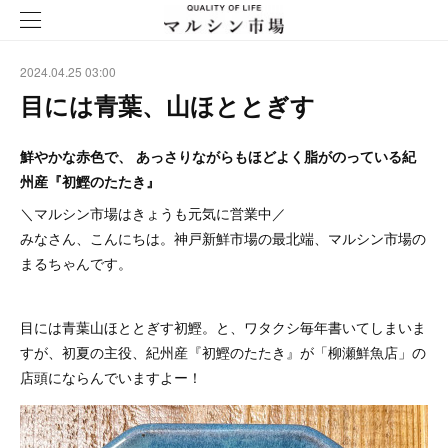
2024.04.25 03:00
目には青葉、山ほととぎす
鮮やかな赤色で、 あっさりながらもほどよく脂がのっている紀
州産『初鰹のたたき』
＼マルシン市場はきょうも元気に営業中／
みなさん、こんにちは。神戸新鮮市場の最北端、マルシン市場の
まるちゃんです。
目には青葉山ほととぎす初鰹。と、ワタクシ毎年書いてしまいま
すが、初夏の主役、紀州産『初鰹のたたき』が「柳瀬鮮魚店」の
店頭にならんでいますよー！