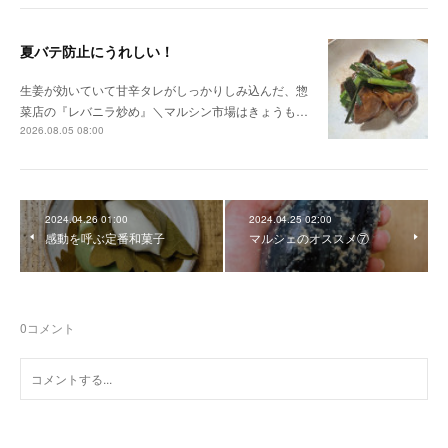
夏バテ防止にうれしい！
生姜が効いていて甘辛タレがしっかりしみ込んだ、惣
菜店の『レバニラ炒め』＼マルシン市場はきょうも…
2026.08.05 08:00
2024.04.26 01:00
2024.04.25 02:00
感動を呼ぶ定番和菓子
マルシェのオススメ⑦
0
コメント