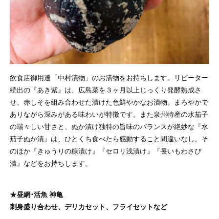
飲食店御用達「中村漬物」のお漬物をお持ちします。リピーター
続出の『あき紫』は、広島菜を３ヶ月以上じっくり発酵熟成さ
せ、赤しそを組み合わせた漬けた色鮮やかなお漬物。まろやかで
ありながら深みがある味わいが特徴です。また泉州特産の水茄子
の瑞々しい甘さと、ぬか漬け独特の旨味のバランスが絶妙な『水
茄子ぬか漬』は、ひとくち食べたら感動すること間違いなし。そ
のほか『きゅうりの糠漬け』『セロリ浅漬け』『長いもわさび
漬』などをお持ちします。
★昼網･活魚 神亀
刺身盛り合わせ、デリカセット、フライセットなど