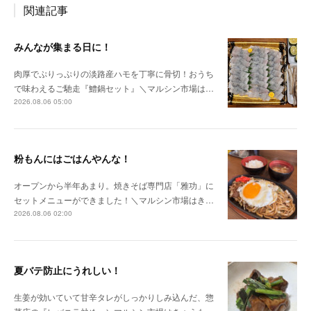
関連記事
みんなが集まる日に！
肉厚でぷりっぷりの淡路産ハモを丁寧に骨切！おうち
で味わえるご馳走『鱧鍋セット』＼マルシン市場は…
2026.08.06 05:00
粉もんにはごはんやんな！
オープンから半年あまり。焼きそば専門店「雅功」に
セットメニューができました！＼マルシン市場はき…
2026.08.06 02:00
夏バテ防止にうれしい！
生姜が効いていて甘辛タレがしっかりしみ込んだ、惣