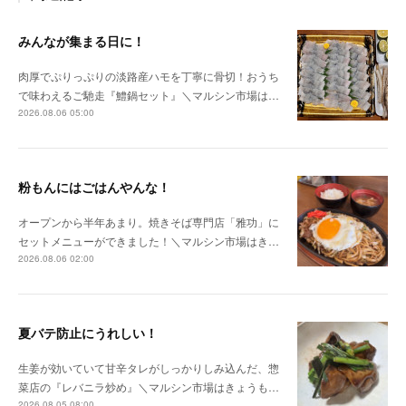
みんなが集まる日に！
肉厚でぷりっぷりの淡路産ハモを丁寧に骨切！おうち
で味わえるご馳走『鱧鍋セット』＼マルシン市場は…
2026.08.06 05:00
粉もんにはごはんやんな！
オープンから半年あまり。焼きそば専門店「雅功」に
セットメニューができました！＼マルシン市場はき…
2026.08.06 02:00
夏バテ防止にうれしい！
生姜が効いていて甘辛タレがしっかりしみ込んだ、惣
菜店の『レバニラ炒め』＼マルシン市場はきょうも…
2026.08.05 08:00