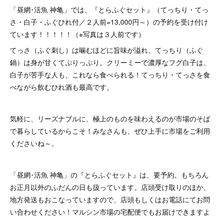
「昼網･活魚 神亀」では、『とらふぐセット』（てっちり・てっ
さ・白子・ふぐひれ付／２人前=13,000円～）の予約を受け付け
ています！！！！！（※写真は３人前です）
てっさ（ふぐ刺し）は噛むほどに旨味が溢れ、てっちり（ふぐ
鍋）は身が甘くてぷりっぷり。クリーミーで濃厚なフグ白子は、
白子が苦手な人も、これなら食べられる！てっちり・てっさを食
べながら飲むひれ酒も最高です。
気軽に、リーズナブルに、極上のものを味わえるのが市場のそば
で暮らしているからこそ！みなさんも、ぜひ上手に市場をご利用
くださいね～。
「昼網･活魚 神亀」の『とらふぐセット』は、要予約。もちろん
お正月以外のふだんの日も扱っています。店頭受け取りのほか、
地方発送もおこなっていますので、店頭もしくはお電話にてお問
い合わせください！マルシン市場の宅配便でもお届けできますよ