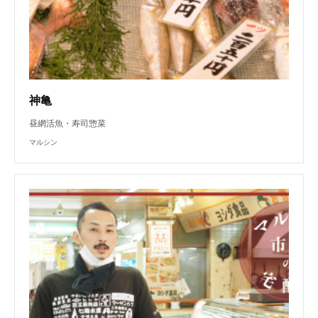
神亀
昼網活魚・寿司惣菜
マルシン