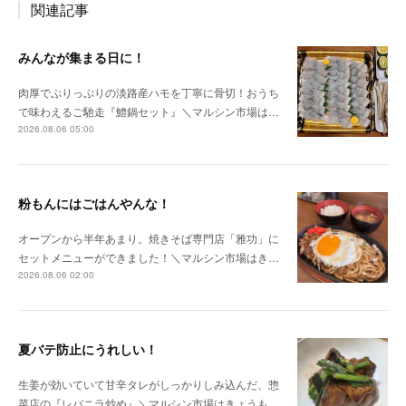
関連記事
みんなが集まる日に！
肉厚でぷりっぷりの淡路産ハモを丁寧に骨切！おうち
で味わえるご馳走『鱧鍋セット』＼マルシン市場は…
2026.08.06 05:00
粉もんにはごはんやんな！
オープンから半年あまり。焼きそば専門店「雅功」に
セットメニューができました！＼マルシン市場はき…
2026.08.06 02:00
夏バテ防止にうれしい！
生姜が効いていて甘辛タレがしっかりしみ込んだ、惣
菜店の『レバニラ炒め』＼マルシン市場はきょうも…