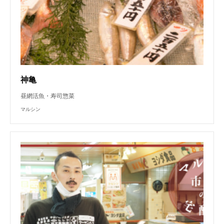
神亀
昼網活魚・寿司惣菜
マルシン