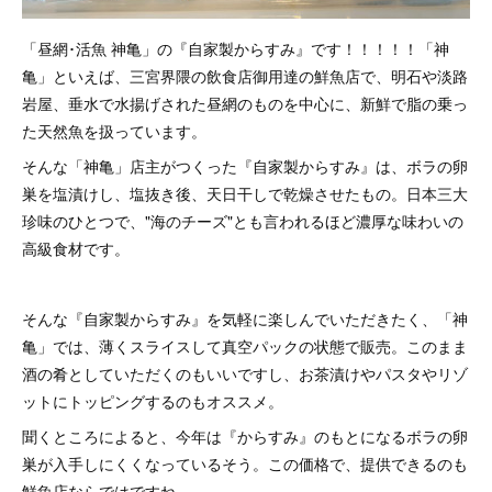
「昼網･活魚 神亀」の『自家製からすみ』です！！！！！「神
亀」といえば、三宮界隈の飲食店御用達の鮮魚店で、明石や淡路
岩屋、垂水で水揚げされた昼網のものを中心に、新鮮で脂の乗っ
た天然魚を扱っています。
そんな「神亀」店主がつくった『自家製からすみ』は、ボラの卵
巣を塩漬けし、塩抜き後、天日干しで乾燥させたもの。日本三大
珍味のひとつで、"海のチーズ"とも言われるほど濃厚な味わいの
高級食材です。
そんな『自家製からすみ』を気軽に楽しんでいただきたく、「神
亀」では、薄くスライスして真空パックの状態で販売。このまま
酒の肴としていただくのもいいですし、お茶漬けやパスタやリゾ
ットにトッピングするのもオススメ。
聞くところによると、今年は『からすみ』のもとになるボラの卵
巣が入手しにくくなっているそう。この価格で、提供できるのも
鮮魚店ならではですね。