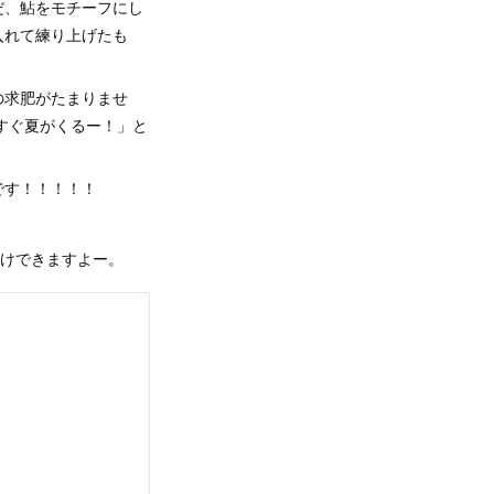
だ、鮎をモチーフにし
入れて練り上げたも
の求肥がたまりませ
すぐ夏がくるー！」と
です！！！！！
届けできますよー。