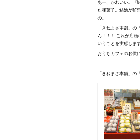
あー、かわいい。『
た和菓子。鮎漁が解
の。
「きねまさ本舗」の
ん！！！ これが店
いうことを実感しま
おうちカフェのお供
「きねまさ本舗」の