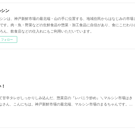
ルシン
シンは、神戸新鮮市場の最北端・山の手に位置する、地域住民からはなじみの市場
です。肉・魚・野菜などの生鮮食品や惣菜・加工食品に自信があり、食にこだわり
ろん、飲食店などの仕入れにもご利用いただいています。
フォロー
い！
て甘辛タレがしっかりしみ込んだ、惣菜店の『レバニラ炒め』＼マルシン市場はき
なさん、こんにちは。神戸新鮮市場の最北端、マルシン市場のまるちゃんです。…