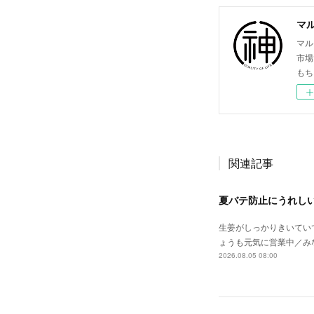
マ
マル
市場
もち
関連記事
夏バテ防止にうれし
生姜がしっかりきいてい
ょうも元気に営業中／み
2026.08.05 08:00