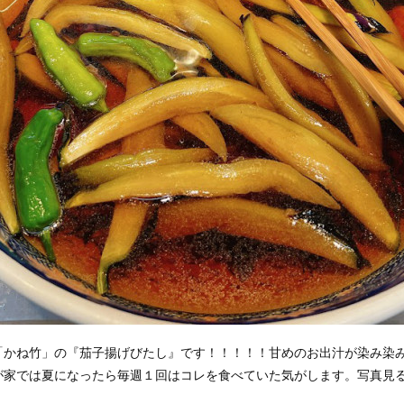
「かね竹」の『茄子揚げびたし』です！！！！！甘めのお出汁が染み染
が家では夏になったら毎週１回はコレを食べていた気がします。写真見