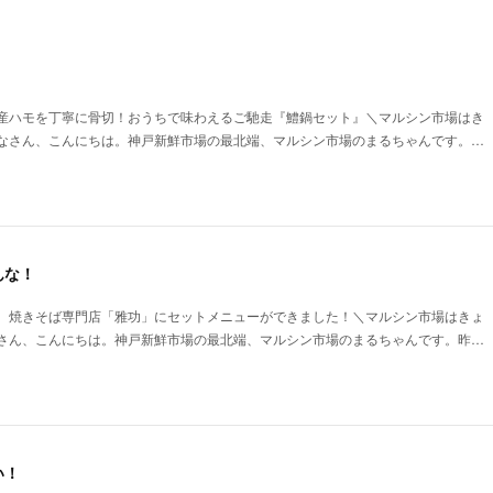
！
産ハモを丁寧に骨切！おうちで味わえるご馳走『鱧鍋セット』＼マルシン市場はき
なさん、こんにちは。神戸新鮮市場の最北端、マルシン市場のまるちゃんです。…
んな！
。焼きそば専門店「雅功」にセットメニューができました！＼マルシン市場はきょ
さん、こんにちは。神戸新鮮市場の最北端、マルシン市場のまるちゃんです。昨…
い！