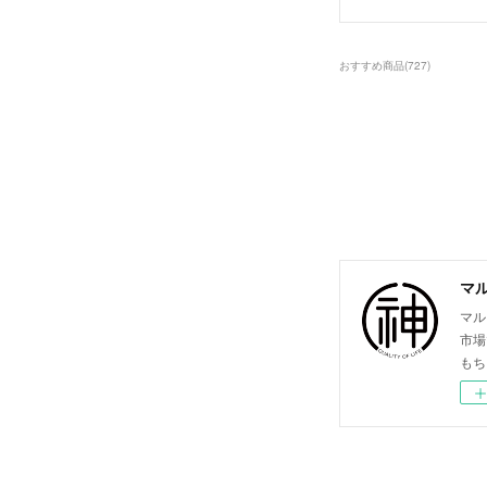
おすすめ商品
(
727
)
マ
マル
市場
もち