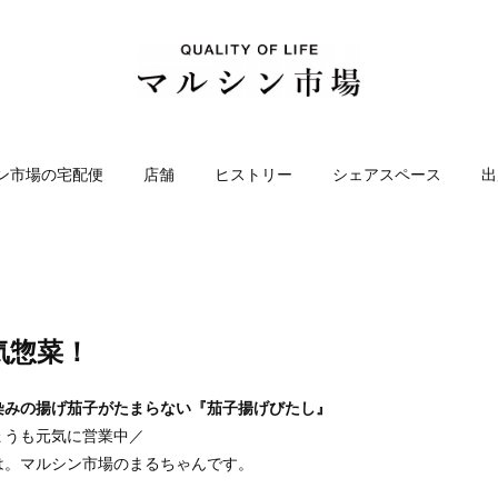
ン市場の宅配便
店舗
ヒストリー
シェアスペース
出
気惣菜！
染みの揚げ茄子がたまらない『茄子揚げびたし』
ょうも元気に営業中／
は。マルシン市場のまるちゃんです。