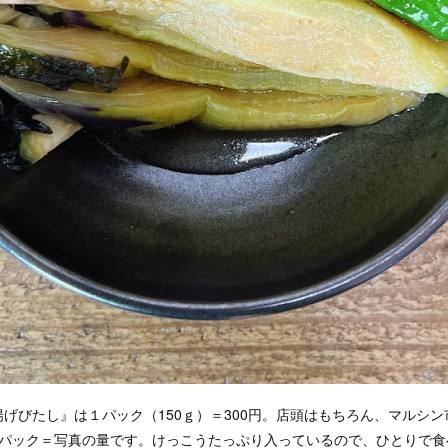
げびたし』は１パック（150ｇ）＝300円。店頭はもちろん、マルシ
１パック＝写真の量です。けっこうたっぷり入っているので、ひとりで食