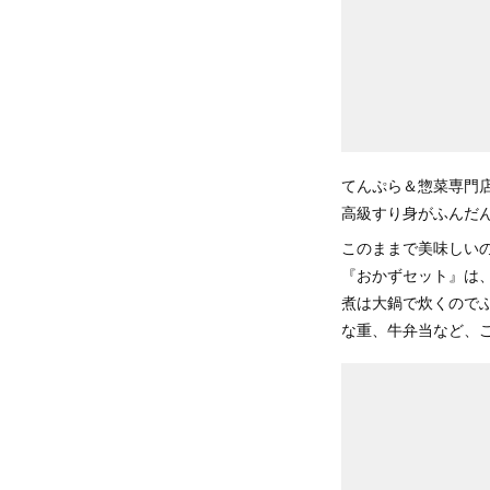
てんぷら＆惣菜専門
高級すり身がふんだ
このままで美味しい
『おかずセット』は
煮は大鍋で炊くので
な重、牛弁当など、