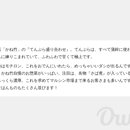
店「かね竹」の『てんぷら盛り合わせ』。てんぷらは、すべて蒲鉾に使
んに練りこまれていて、ふわふわで甘くて極上です。
のはモチロン、これをおでんにいれたら、めっちゃいいダシが出るんで
、かね竹自慢のお惣菜がいっぱい。注目は、名物『さば煮』が入ってい
ふっくら濃厚。これを求めてマルシン市場まで来るお客さまも多いんで
ごはんものもたくさん並びます！