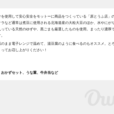
けを使用して安心安全をモットーに商品をつくっている「原とうふ店」
クラなど通常は煮豆に使用される北海道産の大粒大豆のほか、水やにが
入っている天然のゆずや、黒ごまも厳選したものを使用。まったり濃厚
す。
器のまま電子レンジで温めて、湯豆腐のように食べるのもオススメ。と
くってお召し上がりください！
、おかずセット、うな重、牛弁当など