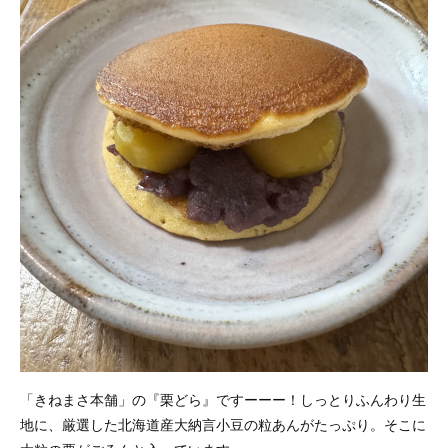
「きねまさ本舗」の『栗どら』ですーーー！しっとりふんわり生
地に、厳選した北海道産大納言小豆の粒あんがたっぷり。そこに