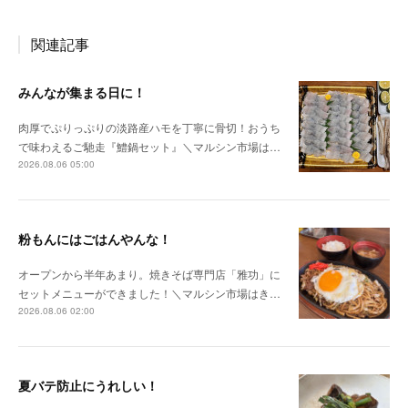
関連記事
みんなが集まる日に！
肉厚でぷりっぷりの淡路産ハモを丁寧に骨切！おうち
で味わえるご馳走『鱧鍋セット』＼マルシン市場は…
2026.08.06 05:00
粉もんにはごはんやんな！
オープンから半年あまり。焼きそば専門店「雅功」に
セットメニューができました！＼マルシン市場はき…
2026.08.06 02:00
夏バテ防止にうれしい！