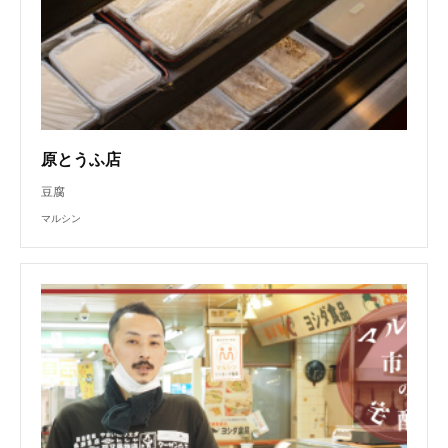
原とうふ店
豆腐
マルシン