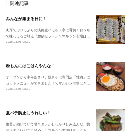
関連記事
みんなが集まる日に！
肉厚でぷりっぷりの淡路産ハモを丁寧に骨切！おうち
で味わえるご馳走『鱧鍋セット』＼マルシン市場は…
2026.08.06 05:00
粉もんにはごはんやんな！
オープンから半年あまり。焼きそば専門店「雅功」に
セットメニューができました！＼マルシン市場はき…
2026.08.06 02:00
夏バテ防止にうれしい！
生姜が効いていて甘辛タレがしっかりしみ込んだ、惣
菜店の『レバニラ炒め』＼マルシン市場はきょうも…