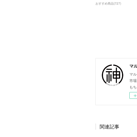
おすすめ商品
(
727
)
マ
マル
市場
もち
関連記事