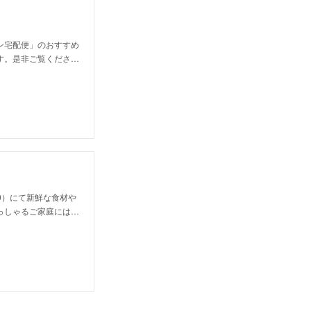
ン宅配便」のおすすめ
す。是非ご覧くださ…
00）にて新鮮な食材や
っしゃるご家庭には…