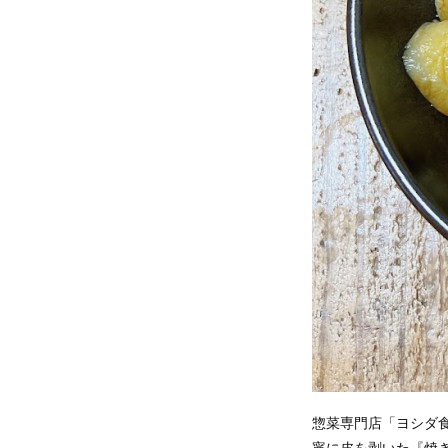
惣菜専門店「ヨシダ
寧に皮を剥いた『焼