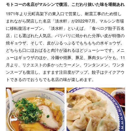
モトコーの名店がマルシンで復活、こだわり抜いた味を堪能あれ
1971年より元町高架下の東入口で営業し、耐震工事のため惜し
まれながら閉店した名店「淡水軒」が2022年7月、マルシン市場
に移転復活オープン。「淡水軒」といえば、「食べログ餃子百名
店」にも選ばれた人気店。パリパリに焼かれた分厚い皮が特徴の
焼ギョウザ、そして、皮がぷるっぷるでもちもちの水ギョウザ。
どちらも口にほおばると肉汁が溢れるほどジューシーです。メニ
ューはギョウザのほか、冷麺や焼豚、豚足、豚肉タレヅケも。11
月より、リクエストの多かったラーメン、ワンタンメン、ワンタ
ンスープも復活し、ますます注目度がアップ。餃子はテイクアウ
トできるのでおうちでも名店の味が楽しめます。