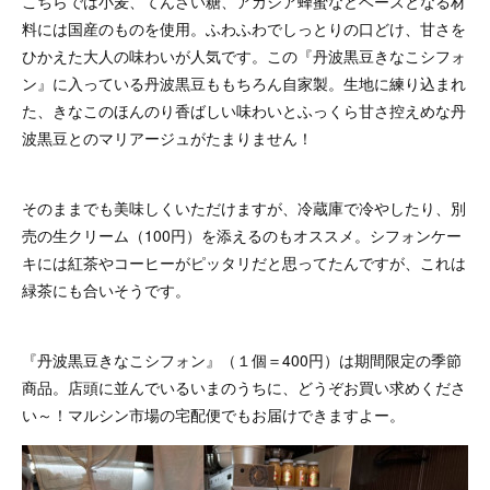
こちらでは小麦、てんさい糖、アカシア蜂蜜などベースとなる材
料には国産のものを使用。ふわふわでしっとりの口どけ、甘さを
ひかえた大人の味わいが人気です。この『丹波黒豆きなこシフォ
ン』に入っている丹波黒豆ももちろん自家製。生地に練り込まれ
た、きなこのほんのり香ばしい味わいとふっくら甘さ控えめな丹
波黒豆とのマリアージュがたまりません！
そのままでも美味しくいただけますが、冷蔵庫で冷やしたり、別
売の生クリーム（100円）を添えるのもオススメ。シフォンケー
キには紅茶やコーヒーがピッタリだと思ってたんですが、これは
緑茶にも合いそうです。
『丹波黒豆きなこシフォン』（１個＝400円）は期間限定の季節
商品。店頭に並んでいるいまのうちに、どうぞお買い求めくださ
い～！マルシン市場の宅配便でもお届けできますよー。