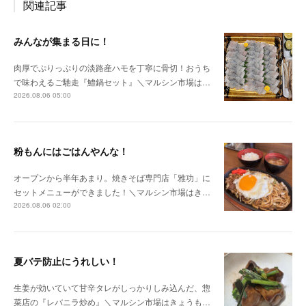
関連記事
みんなが集まる日に！
肉厚でぷりっぷりの淡路産ハモを丁寧に骨切！おうち
で味わえるご馳走『鱧鍋セット』＼マルシン市場は…
2026.08.06 05:00
粉もんにはごはんやんな！
オープンから半年あまり。焼きそば専門店「雅功」に
セットメニューができました！＼マルシン市場はき…
2026.08.06 02:00
夏バテ防止にうれしい！
生姜が効いていて甘辛タレがしっかりしみ込んだ、惣
菜店の『レバニラ炒め』＼マルシン市場はきょうも…