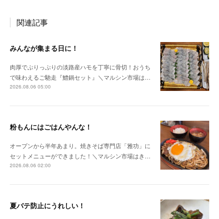
関連記事
みんなが集まる日に！
肉厚でぷりっぷりの淡路産ハモを丁寧に骨切！おうち
で味わえるご馳走『鱧鍋セット』＼マルシン市場は…
2026.08.06 05:00
粉もんにはごはんやんな！
オープンから半年あまり。焼きそば専門店「雅功」に
セットメニューができました！＼マルシン市場はき…
2026.08.06 02:00
夏バテ防止にうれしい！