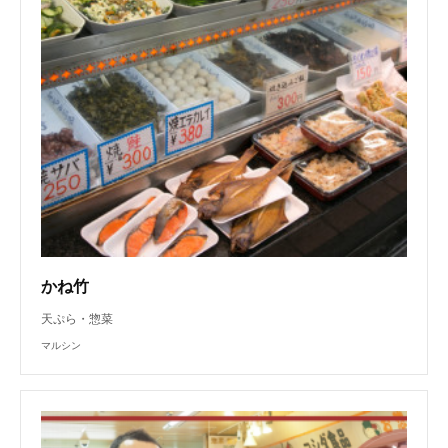
かね竹
天ぷら・惣菜
マルシン