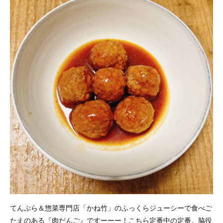
てんぷら＆惣菜専門店「かね竹」のふっくらジューシーで食べご
たえのある『肉だんご』ですーーー！こちら定番中の定番。脇役