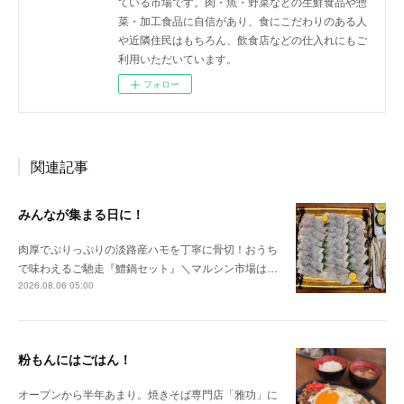
ている市場です。肉・魚・野菜などの生鮮食品や惣
菜・加工食品に自信があり、食にこだわりのある人
や近隣住民はもちろん、飲食店などの仕入れにもご
利用いただいています。
フォロー
関連記事
みんなが集まる日に！
肉厚でぷりっぷりの淡路産ハモを丁寧に骨切！おうち
で味わえるご馳走『鱧鍋セット』＼マルシン市場は…
2026.08.06 05:00
粉もんにはごはん！
オープンから半年あまり。焼きそば専門店「雅功」に