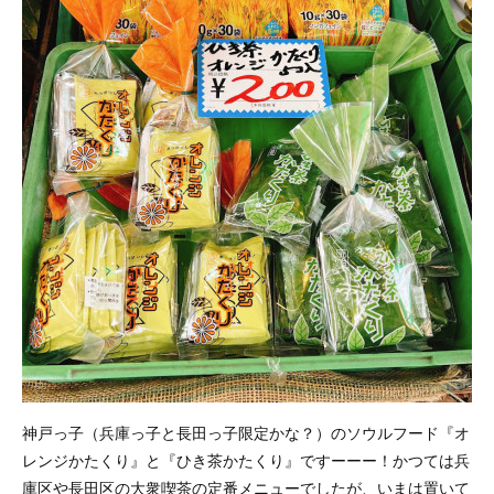
神戸っ子（兵庫っ子と長田っ子限定かな？）のソウルフード『オ
レンジかたくり』と『ひき茶かたくり』ですーーー！かつては兵
庫区や長田区の大衆喫茶の定番メニューでしたが、いまは置いて