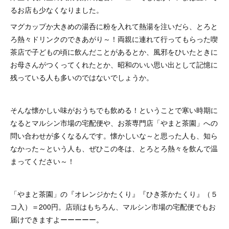
るお店も少なくなりました。
マグカップか大きめの湯呑に粉を入れて熱湯を注いだら、とろと
ろ熱々ドリンクのできあがり～！両親に連れて行ってもらった喫
茶店で子どもの頃に飲んだことがあるとか、風邪をひいたときに
お母さんがつくってくれたとか、昭和のいい思い出として記憶に
残っている人も多いのではないでしょうか。
そんな懐かしい味がおうちでも飲める！ということで寒い時期に
なるとマルシン市場の宅配便や、お茶専門店「やまと茶園」への
問い合わせが多くなるんです。懐かしいな～と思った人も、知ら
なかった～という人も、ぜひこの冬は、とろとろ熱々を飲んで温
まってください～！
「やまと茶園」の『オレンジかたくり』『ひき茶かたくり』（５
コ入）＝200円。店頭はもちろん、マルシン市場の宅配便でもお
届けできますよーーーーー。