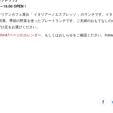
15:00 OPEN！
タリアンカフェ屋台「 イタリアーノエスプレッソ 」のランチです。イ
にて出張営業。季節の野菜を使ったプレートランチです。ご夫婦のおもてなし
ぜひ足をお運びください。
ushin47ページのカレンダー
、もしくはおしらせをご確認ください。Instagr