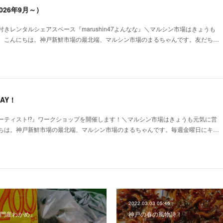
26年9月～）
きレンタルシェアスペース『marushin47よんなな』＼マルシン市場はきょうも
、こんにちは。神戸新鮮市場の最北端、マルシン市場のまるちゃんです。友だち…
AY！
ーティスト⁉︎』ワークショップを開催します！＼マルシン市場はきょうも元気に営
ちは。神戸新鮮市場の最北端、マルシン市場のまるちゃんです。毎週金曜日にキ…
2022.03.03 05:46
門産わかめ』
神戸の春の風物詩！