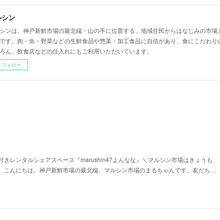
ルシン
シンは、神戸新鮮市場の最北端・山の手に位置する、地域住民からはなじみの市場
です。肉・魚・野菜などの生鮮食品や惣菜・加工食品に自信があり、食にこだわり
ろん、飲食店などの仕入れにもご利用いただいています。
フォロー
きレンタルシェアスペース『marushin47よんなな』＼マルシン市場はきょうも
、こんにちは。神戸新鮮市場の最北端、マルシン市場のまるちゃんです。友だち…