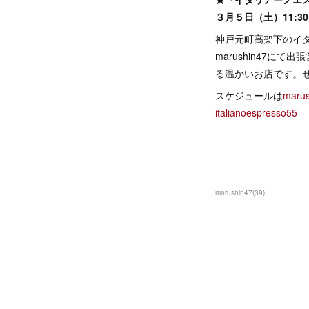
３月５日（土）11:30～
神戸元町高架下のイ
marushin47
る温かいお店です。
スケジュールは
mar
italianoespresso55
marushin47
(
39
)