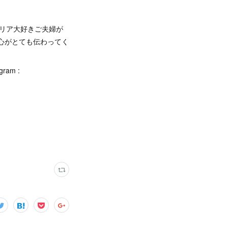
タリア大好きご夫婦が
の心がとても伝わってく
am :