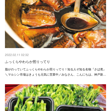
2022.02.11 02:32
ふっくらやわらか照りってり
脂がのっていてふっくらやわらか照りってり！知る人ぞ知る名物『さば煮』
＼マルシン市場はきょうも元気に営業中／みなさん、こんにちは。神戸新…