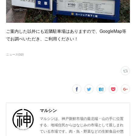
ご案内した以外にも近隣駐車場はありますので、GoogleMap等
でお調べいただき、ご利用ください！
ニュース
(
32
)
マルシン
マルシンは、神戸新鮮市場の最北端・山の手に位置
する、地域住民からはなじみの市場として親しまれ
ている市場です。肉・魚・野菜などの生鮮食品や惣