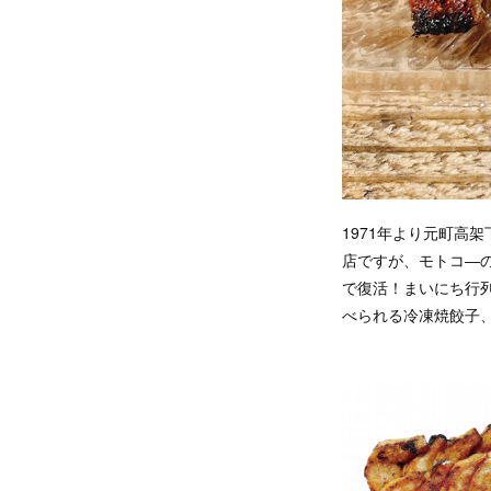
1971年より元町高
店ですが、モトコ―の
で復活！まいにち行
べられる冷凍焼餃子