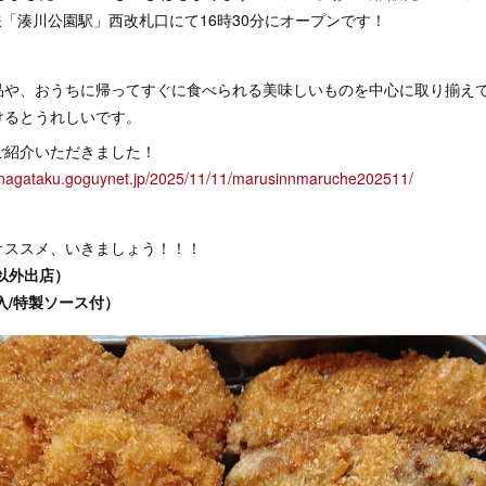
下鉄「湊川公園駅」西改札口にて16時30分にオープンです！
品や、おうちに帰ってすぐに食べられる美味しいものを中心に取り揃え
けるとうれしいです。
ご紹介いただきました！
-nagataku.goguynet.jp/2025/11/11/marusinnmaruche202511/
オススメ、いきましょう！！！
以外出店）
入/特製ソース付）