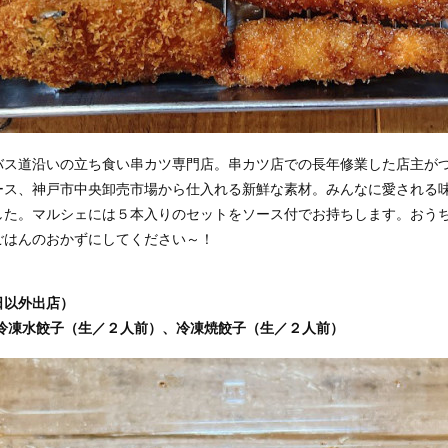
バス道沿いの立ち食い串カツ専門店。串カツ店での長年修業した店主が
ース、神戸市中央卸売市場から仕入れる新鮮な素材。みんなに愛される
した。マルシェには５本入りのセットをソース付でお持ちします。おう
ごはんのおかずにしてください～！
日以外出店）
冷凍水餃子（生／２人前）、冷凍焼餃子（生／２人前）