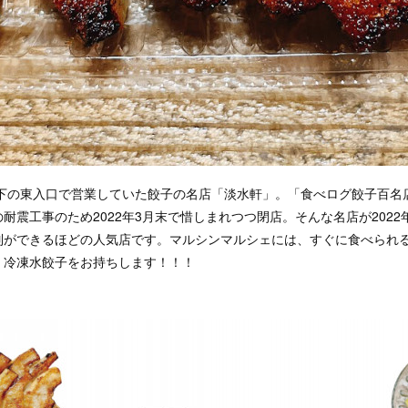
架下の東入口で営業していた餃子の名店「淡水軒」。「食べログ餃子百名
耐震工事のため2022年3月末で惜しまれつつ閉店。そんな名店が2022
列ができるほどの人気店です。マルシンマルシェには、すぐに食べられ
、冷凍水餃子をお持ちします！！！