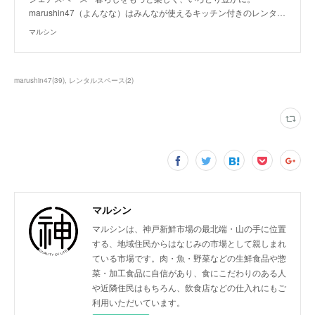
marushin47（よんなな）はみんなが使えるキッチン付きのレンタ…
マルシン
marushin47
(
39
)
レンタルスペース
(
2
)
マルシン
マルシンは、神戸新鮮市場の最北端・山の手に位置
する、地域住民からはなじみの市場として親しまれ
ている市場です。肉・魚・野菜などの生鮮食品や惣
菜・加工食品に自信があり、食にこだわりのある人
や近隣住民はもちろん、飲食店などの仕入れにもご
利用いただいています。