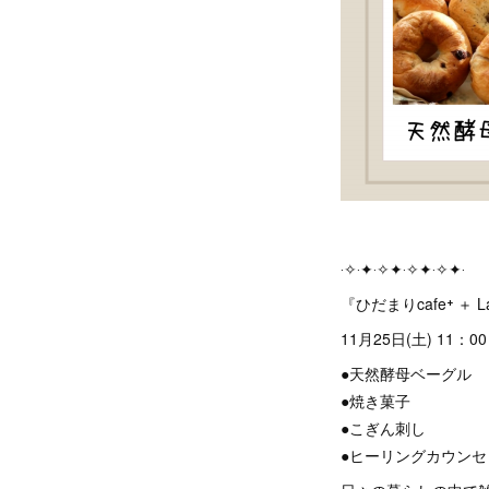
‧✧‧✦‧✧✦‧✧✦‧✧✦‧
『ひだまりcafe⁺ ＋ L
11月25日(土) 11：00
●天然酵母ベーグル
●焼き菓子
●こぎん刺し
●ヒーリングカウンセ