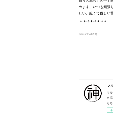
日々の暮らしの中で
めます。いつも頑張
しい、緩くて優しい
‧✧‧✦‧✧✦‧✧✦‧✧✦‧
marushin47
(
39
)
マ
マル
市場
もち