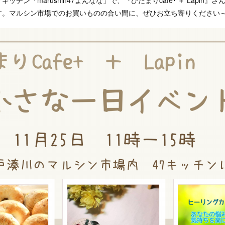
ッチン「marushin47よんなな」で、『ひだまりcafe⁺ ＋ Lapin
す。マルシン市場でのお買いものの合い間に、ぜひお立ち寄りください