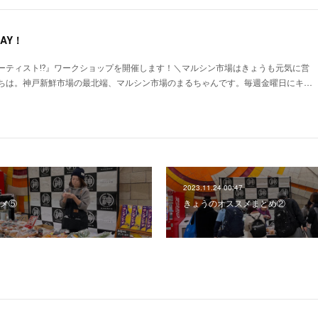
AY！
ーティスト⁉︎』ワークショップを開催します！＼マルシン市場はきょうも元気に営
ちは。神戸新鮮市場の最北端、マルシン市場のまるちゃんです。毎週金曜日にキ…
2023.11.24 00:47
メ⑤
きょうのオススメまとめ②