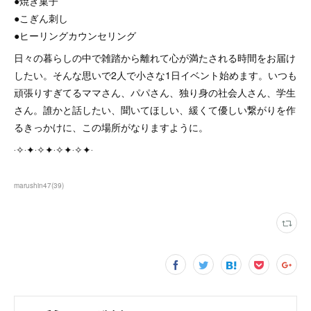
●焼き菓子
●こぎん刺し
●ヒーリングカウンセリング
日々の暮らしの中で雑踏から離れて心が満たされる時間をお届け
したい。そんな思いで2人で小さな1日イベント始めます。いつも
頑張りすぎてるママさん、パパさん、独り身の社会人さん、学生
さん。誰かと話したい、聞いてほしい、緩くて優しい繋がりを作
るきっかけに、この場所がなりますように。
‧✧‧✦‧✧✦‧✧✦‧✧✦‧
marushin47
(
39
)