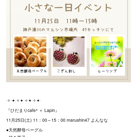
‧✧‧✦‧✧✦‧✧✦‧✧✦‧
『ひだまりcafe⁺ ＋ Lapin』
11月25日(土) 11：00～15：00 marushin47 よんなな
●天然酵母ベーグル