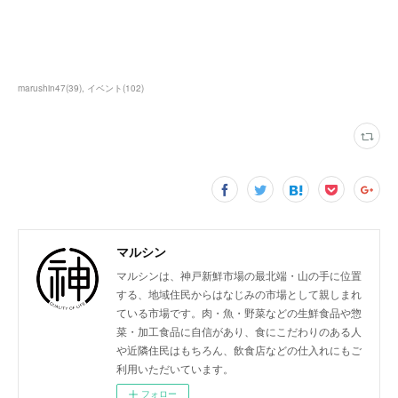
marushin47
(
39
)
イベント
(
102
)
マルシン
マルシンは、神戸新鮮市場の最北端・山の手に位置
する、地域住民からはなじみの市場として親しまれ
ている市場です。肉・魚・野菜などの生鮮食品や惣
菜・加工食品に自信があり、食にこだわりのある人
や近隣住民はもちろん、飲食店などの仕入れにもご
利用いただいています。
フォロー