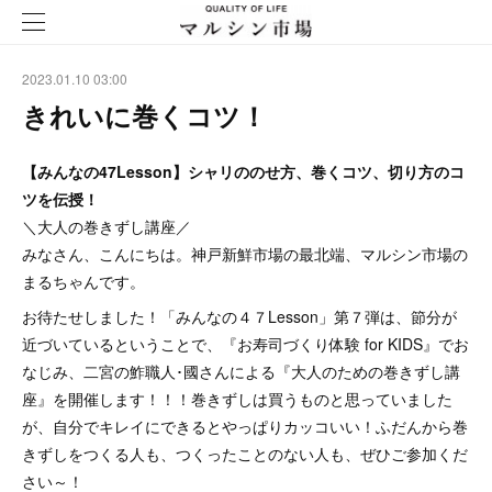
2023.01.10 03:00
きれいに巻くコツ！
【みんなの47Lesson】シャリののせ方、巻くコツ、切り方のコ
ツを伝授！
＼大人の巻きずし講座／
みなさん、こんにちは。神戸新鮮市場の最北端、マルシン市場の
まるちゃんです。
お待たせしました！「みんなの４７Lesson」第７弾は、節分が
近づいているということで、『お寿司づくり体験 for KIDS』でお
なじみ、二宮の鮓職人･國さんによる『大人のための巻きずし講
座』を開催します！！！巻きずしは買うものと思っていました
が、自分でキレイにできるとやっぱりカッコいい！ふだんから巻
きずしをつくる人も、つくったことのない人も、ぜひご参加くだ
さい～！