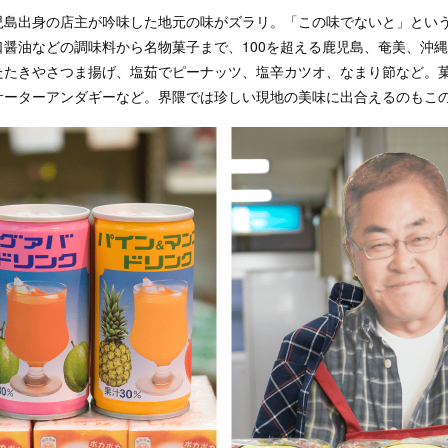
児島出身の店主が吟味した地元の味がズラリ。「この味でないと」とい
口醤油などの調味料から名物菓子まで、100を超える鹿児島、奄美、沖
たたきやさつま揚げ、塩茹でピーナッツ、塩辛カツオ、なまり節など。
サーターアンダギーなど。界隈では珍しい現地の美味に出合えるのもこ