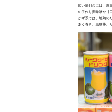
広い陳列台には、鹿
の手作り麦味噌や甘
かず系では、地鶏の
あく巻き、黒糖棒、