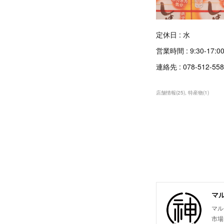
定休日 : 水
営業時間 : 9:30-17:0
連絡先 : 078-512-558
店舗情報
(
25
)
特産物
(
1
)
マ
マル
市場