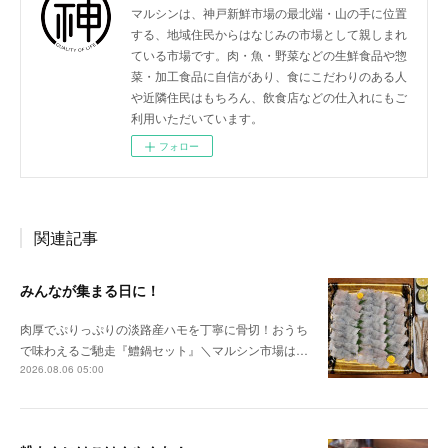
マルシンは、神戸新鮮市場の最北端・山の手に位置
する、地域住民からはなじみの市場として親しまれ
ている市場です。肉・魚・野菜などの生鮮食品や惣
菜・加工食品に自信があり、食にこだわりのある人
や近隣住民はもちろん、飲食店などの仕入れにもご
利用いただいています。
フォロー
関連記事
みんなが集まる日に！
肉厚でぷりっぷりの淡路産ハモを丁寧に骨切！おうち
で味わえるご馳走『鱧鍋セット』＼マルシン市場は…
2026.08.06 05:00