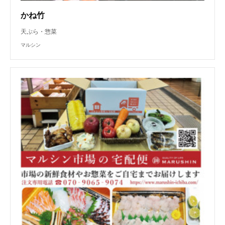
かね竹
天ぷら・惣菜
マルシン