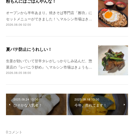
粉もんにはごはんやんな！
オープンから半年あまり。焼きそば専門店「雅功」に
セットメニューができました！＼マルシン市場はき…
2026.08.06 02:00
夏バテ防止にうれしい！
生姜が効いていて甘辛タレがしっかりしみ込んだ、惣
菜店の『レバニラ炒め』＼マルシン市場はきょうも…
2026.08.05 08:00
2025.09.24 13:00
2025.09.18 13:00
ひそかな人気者！
今年、売れてます！
0
コメント