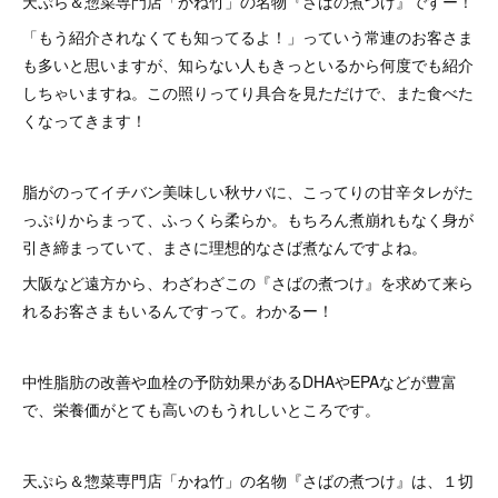
天ぷら＆惣菜専門店「かね竹」の名物『さばの煮つけ』ですー！
「もう紹介されなくても知ってるよ！」っていう常連のお客さま
も多いと思いますが、知らない人もきっといるから何度でも紹介
しちゃいますね。この照りってり具合を見ただけで、また食べた
くなってきます！
脂がのってイチバン美味しい秋サバに、こってりの甘辛タレがた
っぷりからまって、ふっくら柔らか。もちろん煮崩れもなく身が
引き締まっていて、まさに理想的なさば煮なんですよね。
大阪など遠方から、わざわざこの『さばの煮つけ』を求めて来ら
れるお客さまもいるんですって。わかるー！
中性脂肪の改善や血栓の予防効果があるDHAやEPAなどが豊富
で、栄養価がとても高いのもうれしいところです。
天ぷら＆惣菜専門店「かね竹」の名物『さばの煮つけ』は、１切