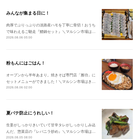
みんなが集まる日に！
肉厚でぷりっぷりの淡路産ハモを丁寧に骨切！おうち
で味わえるご馳走『鱧鍋セット』＼マルシン市場は…
2026.08.06 05:00
粉もんにはごはん！
オープンから半年あまり。焼きそば専門店「雅功」に
セットメニューができました！＼マルシン市場はき…
2026.08.06 02:00
夏バテ防止にうれしい！
生姜がしっかりきいていて甘辛タレがしっかりしみ込
んだ、惣菜店の『レバニラ炒め』＼マルシン市場は…
2026.08.05 08:00