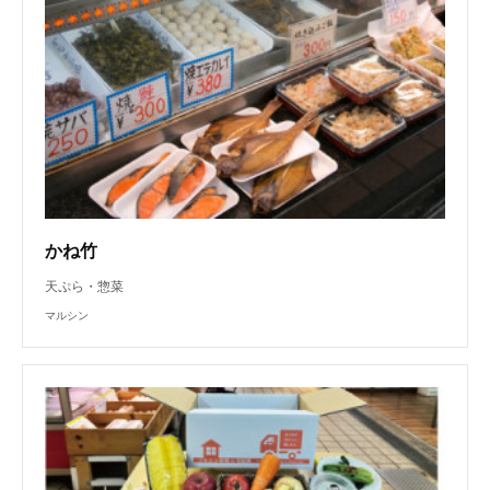
かね竹
天ぷら・惣菜
マルシン